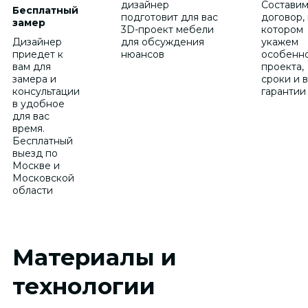
дизайнер
Состави
Бесплатный
подготовит для вас
договор, 
замер
3D-проект мебели
котором
Дизайнер
для обсуждения
укажем
приедет к
нюансов
особенн
вам для
проекта,
замера и
сроки и 
консультации
гарантии
в удобное
для вас
время.
Бесплатный
выезд по
Москве и
Московской
области
Материалы и
технологии