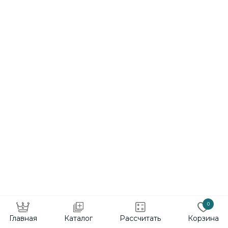
скандинавский стиль
и надежность
Kronospan
от 29 000 пог.м
0
Главная
Каталог
Рассчитать
Корзина