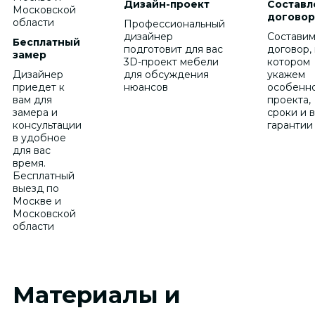
Дизайн-проект
Составл
договор
Профессиональный
дизайнер
Состави
Бесплатный
подготовит для вас
договор, 
замер
3D-проект мебели
котором
Дизайнер
для обсуждения
укажем
приедет к
нюансов
особенн
вам для
проекта,
замера и
сроки и 
консультации
гарантии
в удобное
для вас
время.
Бесплатный
выезд по
Москве и
Московской
области
Материалы и