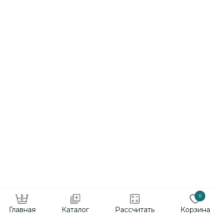
ТВ-зона "Шиста" с
парящей тумбой и
встроенным светом
от 38 000 пог.м
-5%
40 000 пог.м
0
Главная
Каталог
Рассчитать
Корзина